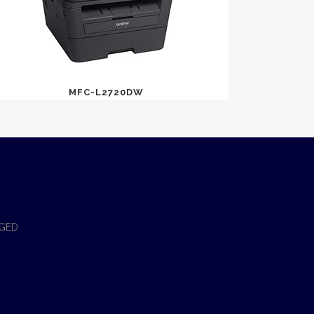
MFC-L2720DW
 GED