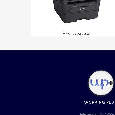
MFC-L2740DW
WORKING PLU
Televendas: 21 3899-