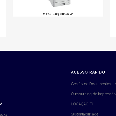
MFC-L8900CDW
ACESSO RÁPIDO
Gestão de Documentos –
Outsourcing de Impressão
S
LOCAÇÃO TI
Sustentabilidade
1801