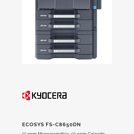
ECOSYS FS-C8650DN
55 ppm Monocromático, 50 ppm Colorido