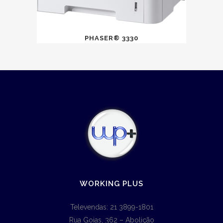
PHASER® 3330
WORKING PLUS
Televendas: 21 3899-1801
Rua Goias, 362 – Abolição