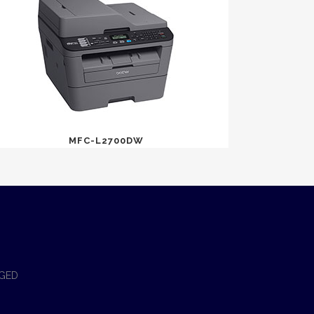
MFC-L2700DW
 GED