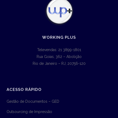
WORKING PLUS
Televendas: 21 3899-1801
Rua Goias, 362 – Abolição
Rio de Janeiro – RJ, 20756-120
ACESSO RÁPIDO
Gestão de Documentos – GED
Outsourcing de Impressão