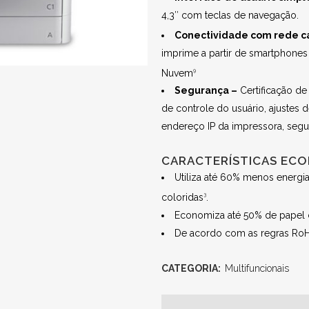
4,3″ com teclas de navegação.
Conectividade com rede c
imprime a partir de smartphones 
Nuvem
9
Segurança –
Certificação de
de controle do usuário, ajustes
endereço IP da impressora, segu
CARACTERÍSTICAS EC
Utiliza até 60% menos energ
coloridas
.
3
Economiza até 50% de papel c
De acordo com as regras RoH
CATEGORIA:
Multifuncionais