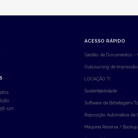
ACESSO RÁPIDO
Gestão de Documentos –
Outsourcing de Impressão
S
LOCAÇÃO TI
Sustentabilidade
1801
lição
Software de Bilhetagem/Ta
756-120
Reposição Automática de
Máquina Reserva / Backup