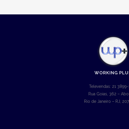
WORKING PLU
Televendas: 21 3899-
Rua Goias, 362 – Abo
Rio de Janeiro – RJ, 20