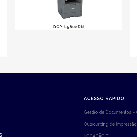
DCP-L5602DN
ACESSO RÁPIDO
Gestão de Documentos –
Outsourcing de Impressão
S
LOCAÇÃO TI