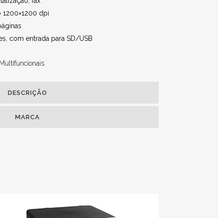
talização, fax
 1200×1200 dpi
páginas
es, com entrada para SD/USB
Multifuncionais
DESCRIÇÃO
MARCA