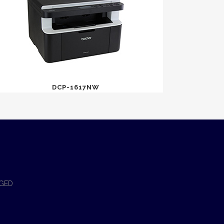
DCP-1617NW
 GED