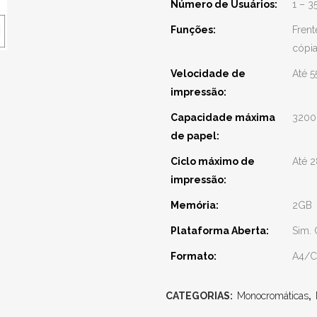
Número de Usuários:
1 – 3
Funções:
Frent
cópia
Velocidade de
Até 
impressão:
Capacidade máxima
3200 
de papel:
Ciclo máximo de
Até 
impressão:
Memória:
2GB
Plataforma Aberta:
Sim. 
Formato:
A4/C
CATEGORIAS:
Monocromáticas
,