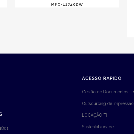
MFC-L2740DW
ACESSO RÁPIDO
Gestão de Documentos –
Outsourcing de Impressão
S
LOCAÇÃO TI
Sustentabilidade
1801