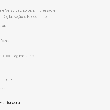
5+
e e Verso padrão para impressão e
; Digitalização e Fax colorido
55 ppm
folhas
280.000 páginas / mês
OKI sXP
arta
Multifuncionais