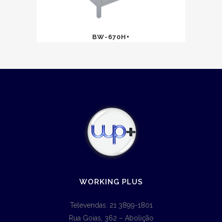
BW-670H+
WORKING PLUS
Televendas: 21 3899-1801
Rua Goias, 362 – Abolição