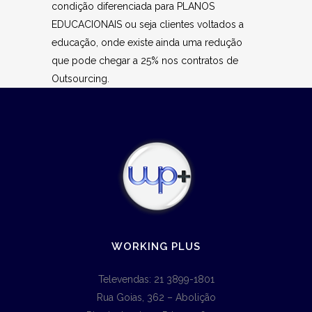
condição diferenciada para PLANOS
EDUCACIONAIS ou seja clientes voltados a
educação, onde existe ainda uma redução
que pode chegar a 25% nos contratos de
Outsourcing.
WORKING PLUS
Televendas: 21 3899-1801
Rua Goias, 362 – Abolição