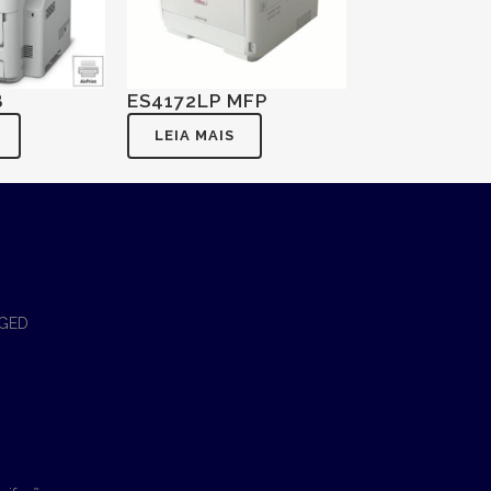
B
ES4172LP MFP
MPS5501B
LEIA MAIS
LEIA MAIS
 GED