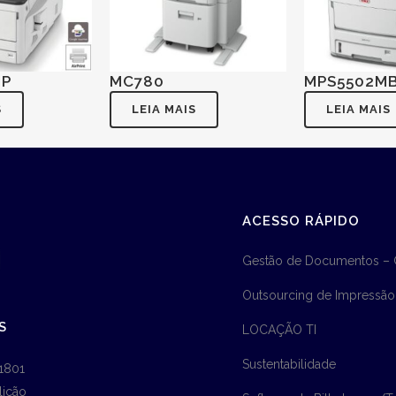
FP
MC780
MPS5502M
S
LEIA MAIS
LEIA MAIS
ACESSO RÁPIDO
Gestão de Documentos –
Outsourcing de Impressão
S
LOCAÇÃO TI
Sustentabilidade
1801
lição