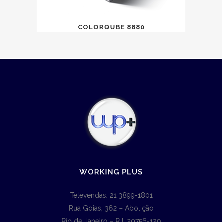
COLORQUBE 8880
WORKING PLUS
Televendas: 21 3899-1801
Rua Goias, 362 – Abolição
Rio de Janeiro – RJ, 20756-120