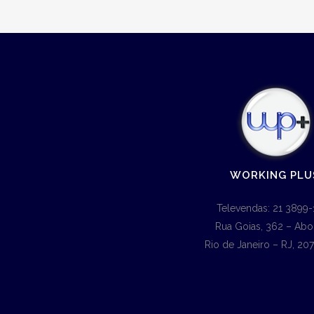
WORKING PLU
Televendas: 21 3899-
Rua Goias, 362 – Abo
Rio de Janeiro – RJ, 20