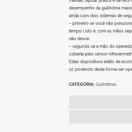
manual, rápida, prática e de fác
desempenho da guilhotina maior
ainda com dois sistemas de segu
– primeiro se você não pressio
tempo ( isto é, com as mãos sep
não desce.
– segundo se a mão do operador 
coberta pelo sensor infravermelh
Estes dispositivos estão de aco
12, podendo desta forma ser op
CATEGORIA:
Guilhotinas