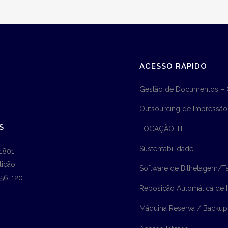
ACESSO RÁPIDO
Gestão de Documentos –
Outsourcing de Impressão
S
LOCAÇÃO TI
Sustentabilidade
1801
lição
Software de Bilhetagem/Ta
756-120
Reposição Automática de
Máquina Reserva / Backup