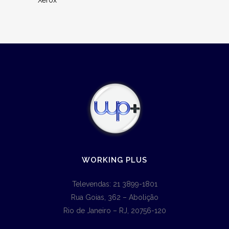
Xerox
WORKING PLUS
Televendas: 21 3899-1801
Rua Goias, 362 – Abolição
Rio de Janeiro – RJ, 20756-120