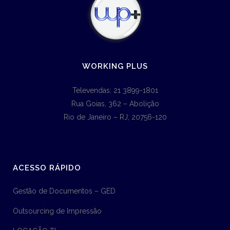
WORKING PLUS
Televendas: 21 3899-1801
Rua Goias, 362 – Abolição
Rio de Janeiro – RJ, 20756-120
ACESSO RÁPIDO
Gestão de Documentos – GED
Outsourcing de Impressão