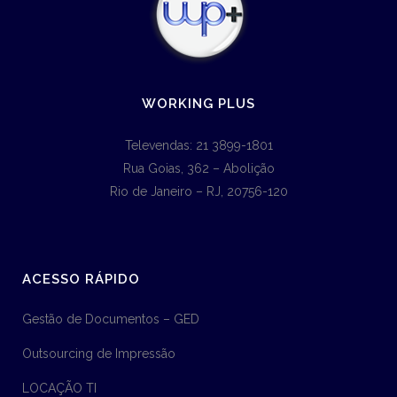
WORKING PLUS
Televendas: 21 3899-1801
Rua Goias, 362 – Abolição
Rio de Janeiro – RJ, 20756-120
ACESSO RÁPIDO
Gestão de Documentos – GED
Outsourcing de Impressão
LOCAÇÃO TI